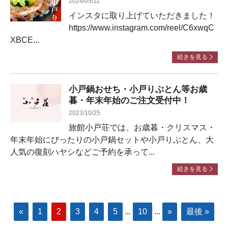
2024/05/11
インスタに取り上げていただきました！
https://www.instagram.com/reel/C6xwqC
XBCE...
続きを見る
小戸鍋おせち・小戸りぶとん等お歳
暮・年末年始のご注文受付中！
2023/10/25
旅館小戸荘では、お歳暮・クリスマス・
年末年始にぴったりの小戸鍋セットや小戸りぶとん、大
人気の復刻ハヤシなどご予約を承って...
続きを見る
«
1
2
3
4
5
...
10
...
»
最後 »