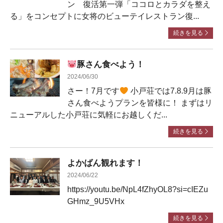
ン 復活第一弾「ココロとカラダを整え
る」をコンセプトに女将のビューテイレストラン復...
続きを見る
豚さん食べよう！
2024/06/30
さー！7月です
小戸荘では7.8.9月は豚
さん食べようプランを皆様に！ まずはリ
ニューアルした小戸荘に気軽にお越しくだ...
続きを見る
よかばん観れます！
2024/06/22
https://youtu.be/NpL4fZhyOL8?si=cIEZu
GHmz_9U5VHx
続きを見る