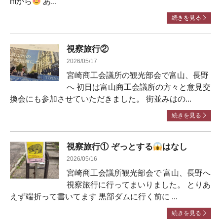
mから
あ...
続きを見る
視察旅行②
2026/05/17
宮崎商工会議所の観光部会で富山、長野
へ 初日は富山商工会議所の方々と意見交
換会にも参加させていただきました。 街並みはの...
続きを見る
視察旅行① ぞっとする
はなし
2026/05/16
宮崎商工会議所観光部会で 富山、長野へ
視察旅行に行ってまいりました。 とりあ
えず端折って書いてます 黒部ダムに行く前に ...
続きを見る