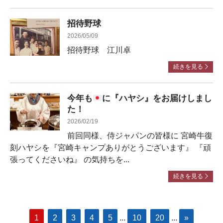
招待野球
2026/05/09
招待野球 江川卓
続きを見る
今年も
に『ハヤシ』をお届けしまし
た！
2026/02/19
前回同様、侍ジャパンの皆様に 宮崎牛復
刻ハヤシを『宮崎キャンプありがとうございます』 『頑
張ってくださいね』 の気持ちを...
続きを見る
1
2
3
4
5
...
10
20
...
»