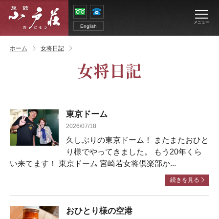
メニュー
English
ホーム
女将日記
女将日記
東京ドーム
2026/07/18
久しぶりの東京ドーム！ またまたおひと
り様でやってきました。 もう20年くら
い来てます！ 東京ドーム 宮崎若女将倶楽部か...
続きを見る
おひとり様の空港