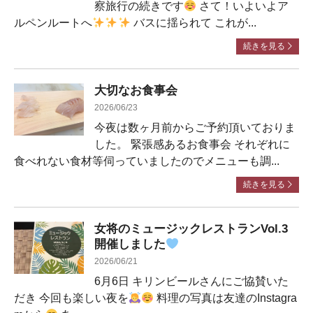
察旅行の続きです
さて！いよいよア
ルペンルートへ
バスに揺られて これが...
続きを見る
大切なお食事会
2026/06/23
今夜は数ヶ月前からご予約頂いておりま
した。 緊張感あるお食事会 それぞれに
食べれない食材等伺っていましたのでメニューも調...
続きを見る
女将のミュージックレストランVol.3
開催しました
2026/06/21
6月6日 キリンビールさんにご協賛いた
だき 今回も楽しい夜を
料理の写真は友達のInstagra