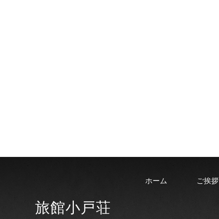
ホーム
ご挨拶
旅館小戸荘