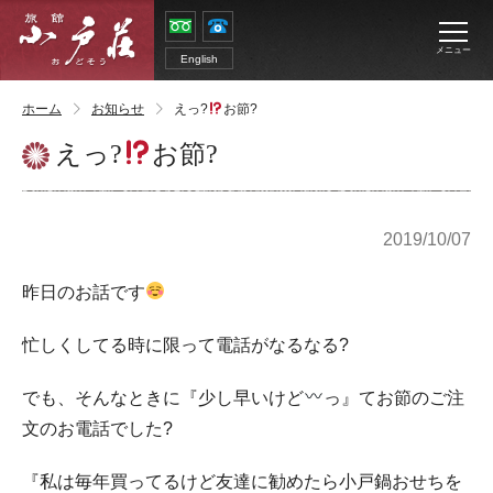
メニュー
English
ホーム
お知らせ
えっ?
お節?
えっ?
お節?
2019/10/07
昨日のお話です
忙しくしてる時に限って電話がなるなる?
でも、そんなときに『少し早いけど
っ』てお節のご注
文のお電話でした?
『私は毎年買ってるけど友達に勧めたら小戸鍋おせちを