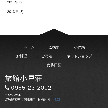
2014年 (2)
2013年 (8)
ホーム
ご挨拶
小戸鍋
お料理
ご宿泊
ネットショップ
女将日記
旅館小戸荘
0985-23-2092
〒880-0805
宮崎県宮崎市橘通東2丁目9番8号 [
地図
]