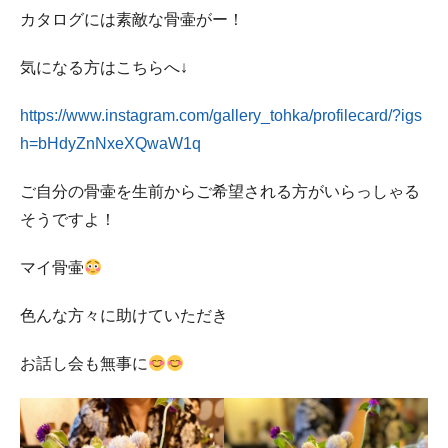
カタログには素敵な骨壷がー！
気になる方はこちらへ↓
https://www.instagram.com/gallery_tohka/profilecard/?igs
h=bHdyZnNxeXQwaW1q
ご自分の骨壷を生前からご希望される方がいらっしゃる
そうですよ！
マイ骨壷
色んな方々に助けていただき
お話し会も無事に