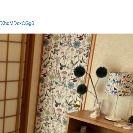
dmYXhqMDcxOGg0