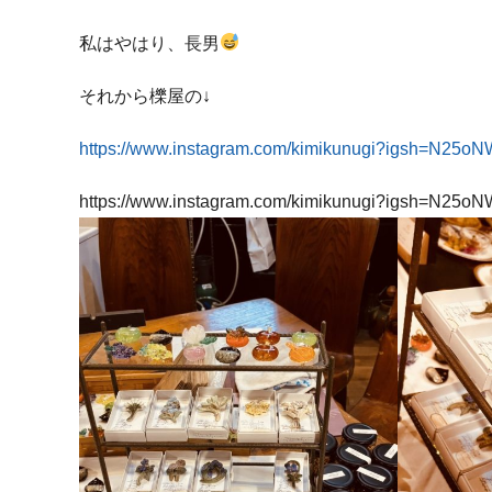
私はやはり、長男
それから櫟屋の↓
https://www.instagram.com/kimikunugi?igsh=N25
https://www.instagram.com/kimikunugi?igsh=N25