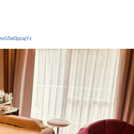
YzeG5id3pzajYz