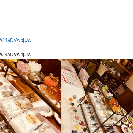
oNWJ4aDVwbjUw
oNWJ4aDVwbjUw