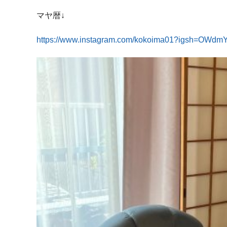
マヤ暦↓
https://www.instagram.com/kokoima01?igsh=OW