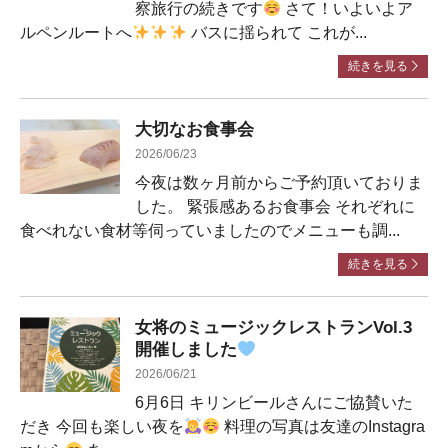
察旅行の続きです
さて！いよいよア
ルペンルートへ
バスに揺られて これが...
続きを見る
大切なお食事会
2026/06/23
今夜は数ヶ月前からご予約頂いておりま
した。 緊張感あるお食事会 それぞれに
食べれない食材等伺っていましたのでメニューも調...
続きを見る
女将のミュージックレストランVol.3
開催しました
2026/06/21
6月6日 キリンビールさんにご協賛いた
だき 今回も楽しい夜を
料理の写真は友達のInstagra