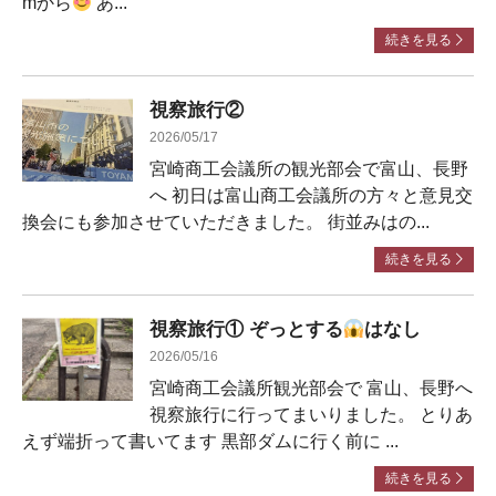
mから
あ...
続きを見る
視察旅行②
2026/05/17
宮崎商工会議所の観光部会で富山、長野
へ 初日は富山商工会議所の方々と意見交
換会にも参加させていただきました。 街並みはの...
続きを見る
視察旅行① ぞっとする
はなし
2026/05/16
宮崎商工会議所観光部会で 富山、長野へ
視察旅行に行ってまいりました。 とりあ
えず端折って書いてます 黒部ダムに行く前に ...
続きを見る