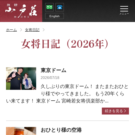
メニュー
English
ホーム
女将日記
女将日記
（2026年）
東京ドーム
2026/07/18
久しぶりの東京ドーム！ またまたおひと
り様でやってきました。 もう20年くら
い来てます！ 東京ドーム 宮崎若女将倶楽部か...
続きを見る
おひとり様の空港