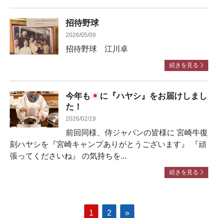
招待野球
2026/05/09
招待野球 江川卓
続きを見る
今年も
に『ハヤシ』をお届けしまし
た！
2026/02/19
前回同様、侍ジャパンの皆様に 宮崎牛復
刻ハヤシを『宮崎キャンプありがとうございます』 『頑
張ってくださいね』 の気持ちを...
続きを見る
1
2
»