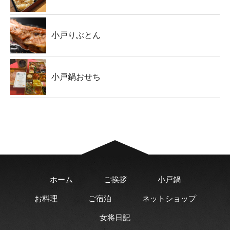
小戸りぶとん
小戸鍋おせち
ホーム
ご挨拶
小戸鍋
お料理
ご宿泊
ネットショップ
女将日記