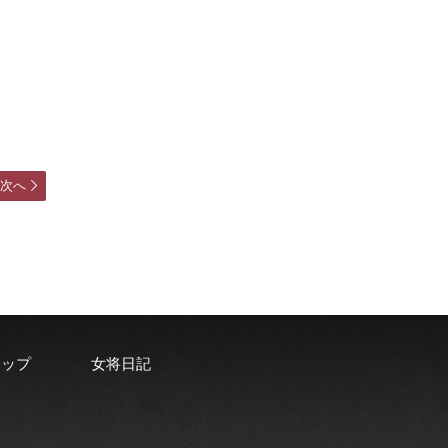
次へ
ョップ
女将日記