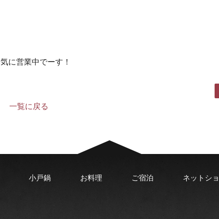
元気に営業中でーす！
一覧に戻る
小戸鍋
お料理
ご宿泊
ネットシ