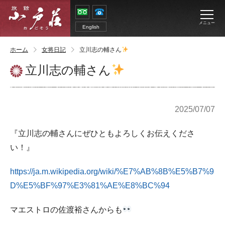
メニュー
English
ホーム
女将日記
立川志の輔さん
立川志の輔さん
2025/07/07
『立川志の輔さんにぜひともよろしくお伝えくださ
い！』
https://ja.m.wikipedia.org/wiki/%E7%AB%8B%E5%B7%9
D%E5%BF%97%E3%81%AE%E8%BC%94
マエストロの佐渡裕さんからも