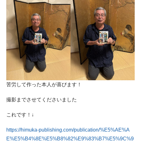
苦労して作った本人が喜びます！
撮影までさせてくださいました
これです！↓
https://himuka-publishing.com/publication/%E5%AE%A
E%E5%B4%8E%E5%B8%82%E9%83%B7%E5%9C%9