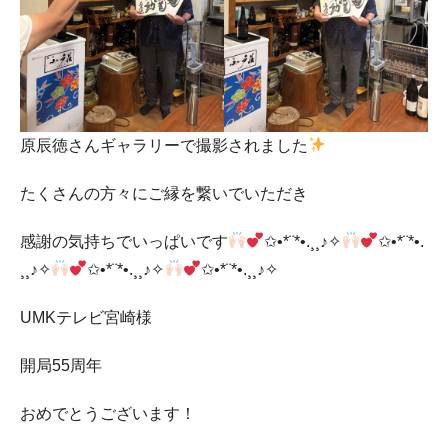
原辰徳さんギャラリーで撮影されました
たくさんの方々にご縁を繋いでいただき
感謝の気持ちでいっぱいです
✩•*¨*•.¸¸♪✧
✩•*¨*•.
¸¸♪✧
✩•*¨*•.¸¸♪✧
✩•*¨*•.¸¸♪✧
UMKテレビ宮崎様
開局55周年
おめでとうございます！