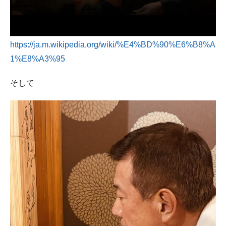
https://ja.m.wikipedia.org/wiki/%E4%BD%90%E6%B8%A
1%E8%A3%95
そして