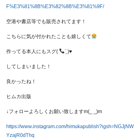
F%E3%81%8B%E3%82%8B%E3%81%9F/
空港や書店等でも販売されてます！
こちらに気が付かれたことも嬉しくて
作ってる本人にもスグ(
¨̮ )
♥
してしまいました！
良かったね！
ヒムカ出版
↓フォローよろしくお願い致しますm(_ _)m
https://www.instagram.com/himukapublish?igsh=NGJjNW
YzajR0dThq