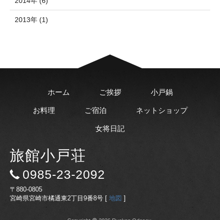
2014年 (6)
2013年 (1)
ホーム
ご挨拶
小戸鍋
お料理
ご宿泊
ネットショップ
女将日記
旅館小戸荘
0985-23-2092
〒880-0805
宮崎県宮崎市橘通東2丁目9番8号 [
地図
]