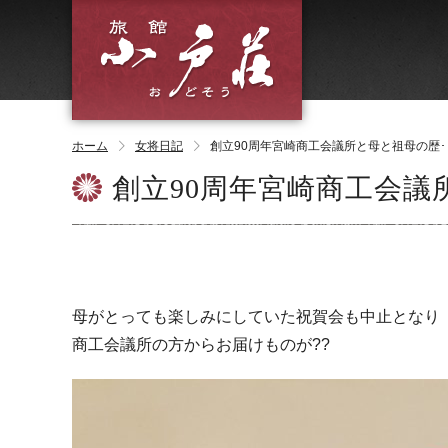
ホーム
女将日記
創立90周年宮崎商工会議所と母と祖母の歴･･
創立90周年宮崎商工会議
母がとっても楽しみにしていた祝賀会も中止となり
商工会議所の方からお届けものが??