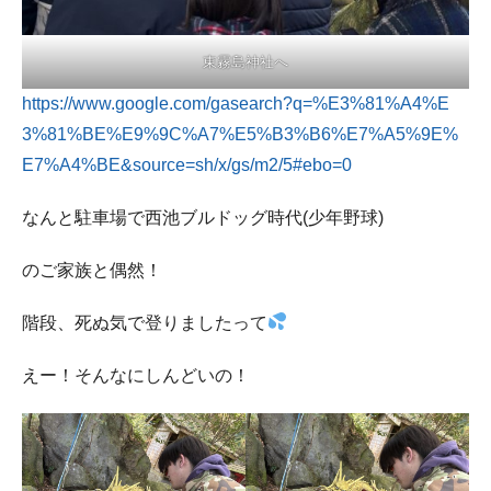
東霧島神社へ
https://www.google.com/gasearch?q=%E3%81%A4%E
3%81%BE%E9%9C%A7%E5%B3%B6%E7%A5%9E%
E7%A4%BE&source=sh/x/gs/m2/5#ebo=0
なんと駐車場で西池ブルドッグ時代(少年野球)
のご家族と偶然！
階段、死ぬ気で登りましたって
えー！そんなにしんどいの！