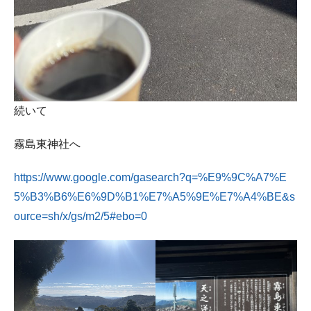
続いて
霧島東神社へ
https://www.google.com/gasearch?q=%E9%9C%A7%E
5%B3%B6%E6%9D%B1%E7%A5%9E%E7%A4%BE&s
ource=sh/x/gs/m2/5#ebo=0