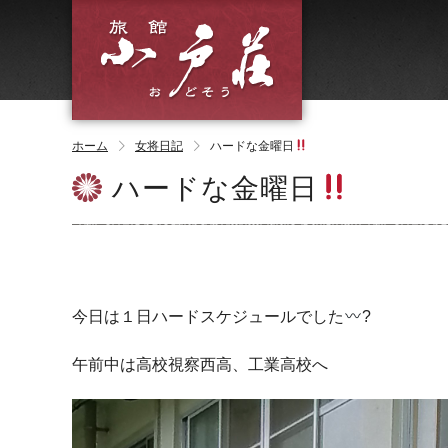
ホーム
女将日記
ハードな金曜日
ハードな金曜日
今日は１日ハードスケジュールでした
?
午前中は高校視察西高、工業高校へ