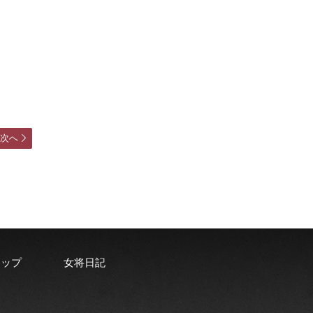
次へ
ョップ
女将日記