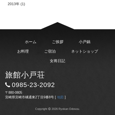
2013年 (1)
ホーム
ご挨拶
小戸鍋
お料理
ご宿泊
ネットショップ
女将日記
旅館小戸荘
0985-23-2092
〒880-0805
宮崎県宮崎市橘通東2丁目9番8号 [
地図
]
Copyright
2026 Ryokan Odosou.