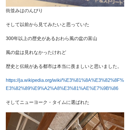
街並みはのんびり
そして以前から見てみたいと思っていた
300年以上の歴史があるおわら風の盆の富山
風の盆は見れなかったけれど
歴史と伝統がある都市は本当に羨ましいと思いました。
https://ja.wikipedia.org/wiki/%E3%81%8A%E3%82%8F%
E3%82%89%E9%A2%A8%E3%81%AE%E7%9B%86
そしてニューヨーク・タイムに選ばれた