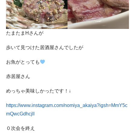
たまたまHさんが
歩いて見つけた居酒屋さんでしたが
お魚がとっても
赤居屋さん
めっちゃ美味しかったです！↓
https://www.instagram.com/nomiya_akaiya?igsh=MmY5c
mQwcGdhcjll
０次会を終え