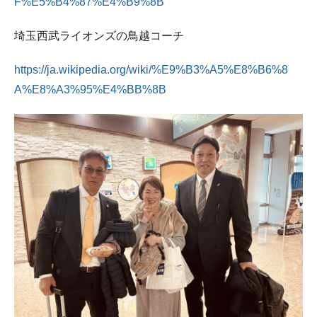
F%E5%B4%87%E4%B9%8B
埼玉西武ライオンズの鳥越コーチ
https://ja.wikipedia.org/wiki/%E9%B3%A5%E8%B6%8
A%E8%A3%95%E4%BB%8B