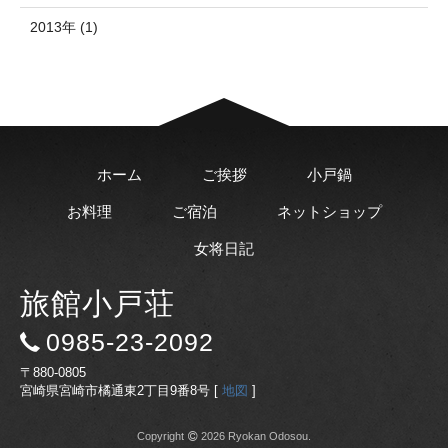
2013年 (1)
ホーム
ご挨拶
小戸鍋
お料理
ご宿泊
ネットショップ
女将日記
旅館小戸荘
0985-23-2092
〒880-0805
宮崎県宮崎市橘通東2丁目9番8号 [
地図
]
Copyright
2026 Ryokan Odosou.