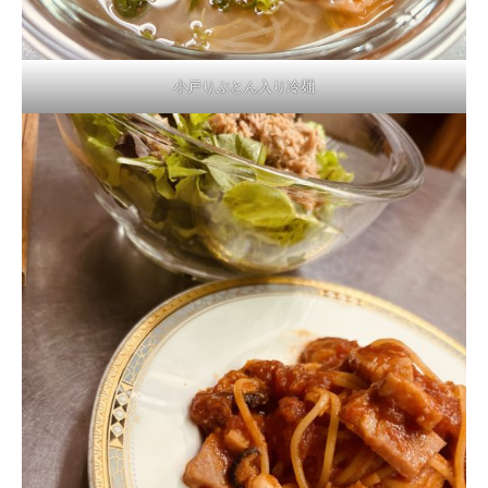
小戸りぶとん入り冷麺