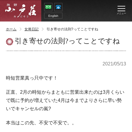
メニュー
English
ホーム
女将日記
引き寄せの法則?ってことですね
引き寄せの法則?ってことですね
2021/05/13
時短営業真っ只中です！
正直、2月の時短からまともに営業出来たのは3月くらい
で既に予約が増えていた4月は今までよりさらに早い勢
いでキャンセルの嵐?
本当はこの先、不安で不安で。。