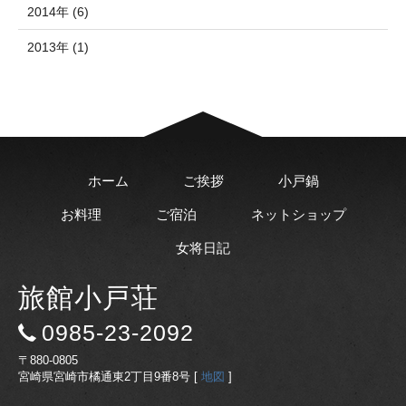
2014年 (6)
2013年 (1)
ホーム
ご挨拶
小戸鍋
お料理
ご宿泊
ネットショップ
女将日記
旅館小戸荘
0985-23-2092
〒880-0805
宮崎県宮崎市橘通東2丁目9番8号 [
地図
]