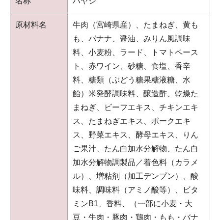
名称
ハヤシ
原材料名
牛肉（宮崎県産）、たまねぎ、黄も
も、バナナ、醤油、みりん風調味
料、小麦粉、ラード、トマトペース
ト、赤ワイン、砂糖、食塩、香辛
料、糖類（ぶどう糖果糖液糖、水
飴）米発酵調味料、醸造酢、乾燥た
まねぎ、ビーフエキス、チキンエキ
ス、たまねぎエキス、ポークエキ
ス、野菜エキス、酵母エキス、りん
ご果汁、たん白加水分解物、たん白
加水分解物調製品／着色料（カラメ
ル）、増粘剤（加工デンプン）、酸
味料、調味料（アミノ酸等）、ビタ
ミンB1、香料、（
一部に小麦・大
豆・牛肉・豚肉・鶏肉・もも・バナ