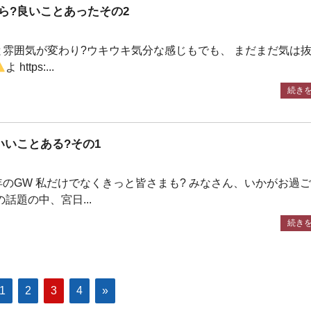
ら?良いことあったその2
雰囲気が変わり?ウキウキ気分な感じもでも、 まだまだ気は
よ https:...
続き
いいことある?その1
のGW 私だけでなくきっと皆さまも? みなさん、いかがお過
話題の中、宮日...
続き
1
2
3
4
»